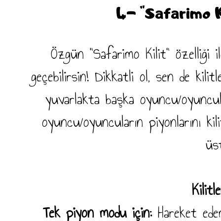
4- "Safarimo K
Özgün "Safarimo Kilit" özelliği il
geçebilirsin! Dikkatli ol, sen de kili
yuvarlakta başka oyuncu/oyuncul
oyuncu/oyuncuların piyonlarını kil
üs
Kilit
Tek piyon modu için:
Hareket ede