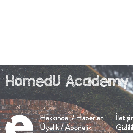
HomedU Academy
Hakkında / Haberler
İletiş
Üyelik / Abonelik
Gizlil