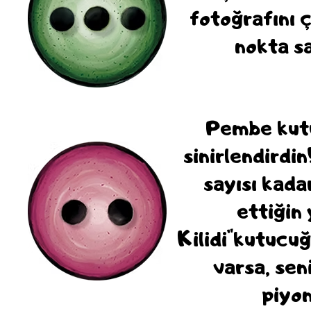
fotoğrafını 
nokta s
Pembe kutu
sinirlendirdi
sayısı kada
ettiğin
Kilidi"kutucu
varsa, sen
piyon