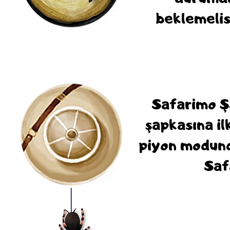
beklemelis
Safarimo 
şapkasına il
piyon modund
Saf