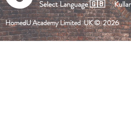
Select Language 🇬🇧
Kulla
HomedU Academy Limited UK
© 2026