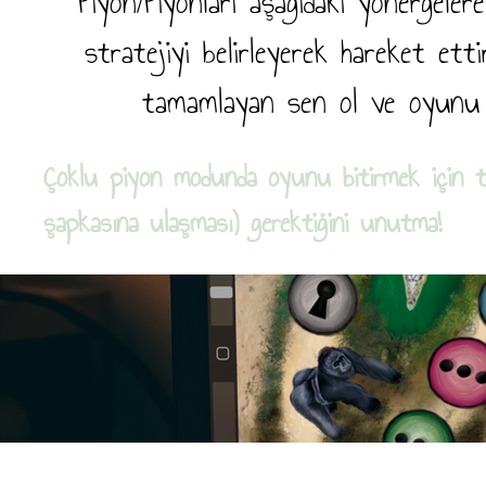
Piyon/Piyonları aşağıdaki yönergele
stratejiyi belirleyerek hareket etti
tamamlayan sen ol ve oyunu
Çoklu piyon modunda oyunu bitirmek için tü
şapkasına ulaşması) gerektiğini unutma!