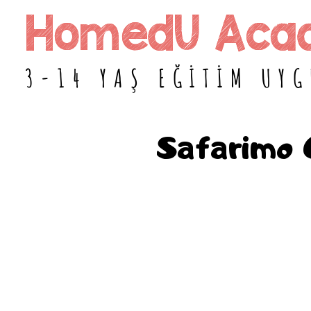
HomedU Aca
HomedU Aca
3-14 YAŞ EĞİTİM UY
Safarimo 