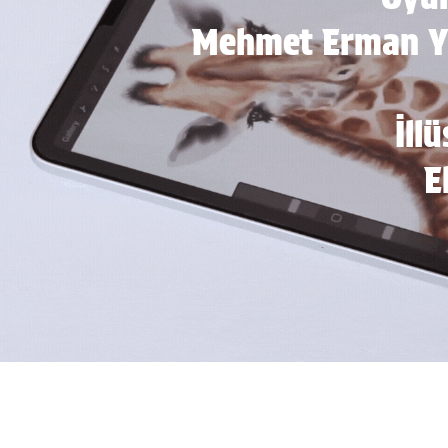
Mehmet Erman Yı
İll
E