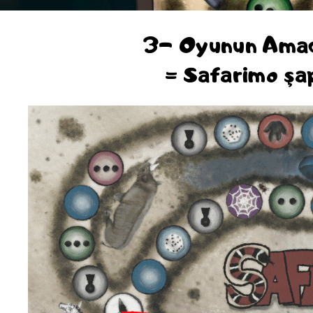
3- Oyunun Amacı
= Safarimo şap