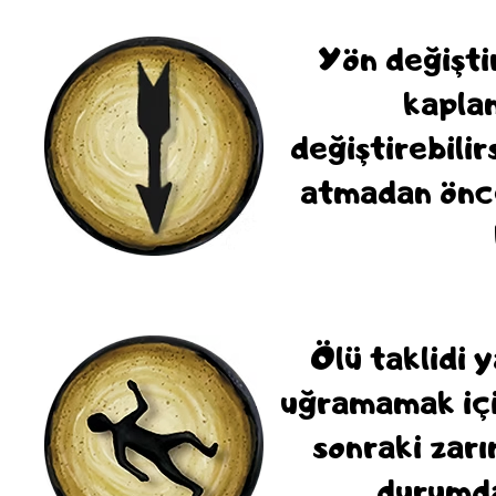
Yön değişti
kaplan
değiştirebilir
atmadan önce
Ölü taklidi 
uğramamak içi
sonraki zar
durumda 