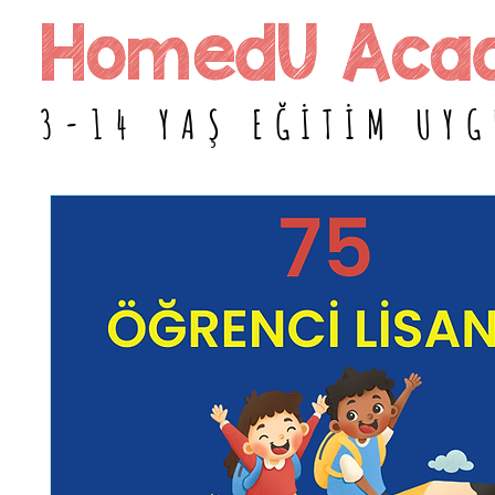
HomedU Aca
HomedU Aca
3-14 YAŞ EĞİTİM UY