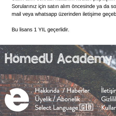
Sorularınız için satın alım öncesinde ya da s
mail veya whatsapp üzerinden iletişime geçebil
Bu lisans 1 YIL geçerlidir.
HomedU Academy
Hakkında / Haberler
İletiş
Üyelik / Abonelik
Gizlil
Select Language 🇬🇧
Kulla