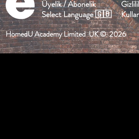
Üyelik / Abonelik
Gizlil
Select Language 🇬🇧
Kulla
HomedU Academy Limited UK
© 2026